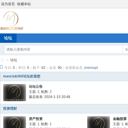
设为首页
收藏本站
论坛
»
论坛
今日:
0
|
昨日:
0
|
帖子:
62
|
会员:
90
|
欢迎新会员:
jmemupt
M
an
manclub360论坛欢迎您
cl
论坛公告
主题: 2
,
帖数: 2
ub
最后发表: 2024-1-15 20:48
36
投资理财
0
房产投资
金融股票
主题: 1
,
帖数: 1
主题: 1
,
帖