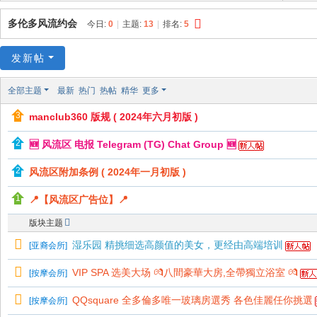
多伦多风流约会
今日:
0
|
主题:
13
|
排名:
5
发新帖
全部主题
最新
热门
热帖
精华
更多
manclub360 版规 ( 2024年六月初版 )
🆕 风流区 电报 Telegram (TG) Chat Group 🆕
风流区附加条例 ( 2024年一月初版 )
📍【风流区广告位】📍
版块主题
湿乐园 精挑细选高颜值的美女，更经由高端培训
[
亚裔会所
]
VIP SPA 选美大场 💏八間豪華大房,全帶獨立浴室 💏
[
按摩会所
]
QQsquare 全多倫多唯一玻璃房選秀 各色佳麗任你挑選
[
按摩会所
]