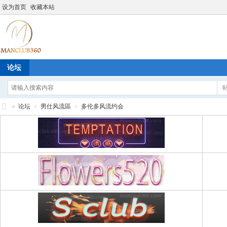
设为首页
收藏本站
论坛
»
论坛
›
男仕风流區
›
多伦多风流约会
M
an
cl
ub
36
0