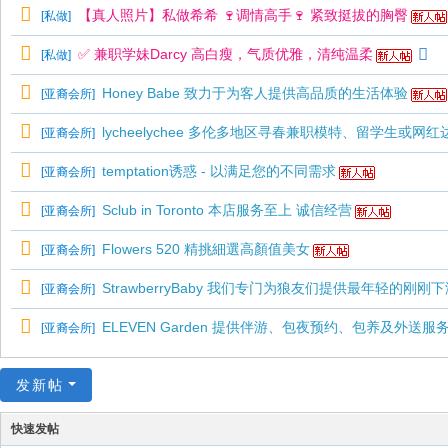
【真人照片】私做希希 🍷调情高手🍷 紧致挺拔的胸臀
[
私做
]
✅ 兼职学妹Darcy 高白瘦，气质优雅，清纯温柔
[
私做
]
Honey Babe 致力于为客人提供高品质的生活体验
[
亚裔会所
]
lycheelychee 多伦多地区寻春兼职模特、留学生或网红
[
亚裔会所
]
temptation诱惑 - 以满足您的不同需求
[
亚裔会所
]
Sclub in Toronto 本店服务至上 诚信经营
[
亚裔会所
]
Flowers 520 精挑細選高顏值美女
[
亚裔会所
]
StrawberryBaby 我们专门为狼友们提供最年轻的刚
[
亚裔会所
]
ELEVEN Garden 提供伴游、包夜预约、包养及外送服
[
亚裔会所
]
发新帖
快速发帖