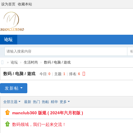
设为首页
收藏本站
论坛
»
论坛
›
生活时尚
›
数码 / 电脑 / 遊戏
M
数码 / 电脑 / 遊戏
今日:
0
|
主题:
1
|
排名:
6
an
cl
发新帖
ub
全部主题
最新
热门
热帖
精华
更多
36
manclub360 版规 ( 2024年六月初版 )
0
数码领域，我们一起来交流！